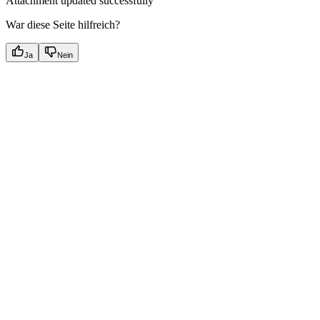
Attachment updated successfully
War diese Seite hilfreich?
Ja
Nein