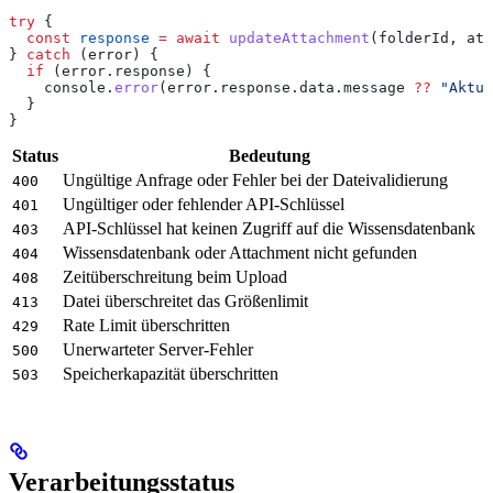
try
 {
  const
 response
 =
 await
 updateAttachment
(
folderId
, 
att
} 
catch
 (
error
) {
  if
 (
error
.
response
) {
    console
.
error
(
error
.
response
.
data
.
message
 ??
 "Aktua
  }
}
Status
Bedeutung
Ungültige Anfrage oder Fehler bei der Dateivalidierung
400
Ungültiger oder fehlender API-Schlüssel
401
API-Schlüssel hat keinen Zugriff auf die Wissensdatenbank
403
Wissensdatenbank oder Attachment nicht gefunden
404
Zeitüberschreitung beim Upload
408
Datei überschreitet das Größenlimit
413
Rate Limit überschritten
429
Unerwarteter Server-Fehler
500
Speicherkapazität überschritten
503
Verarbeitungsstatus