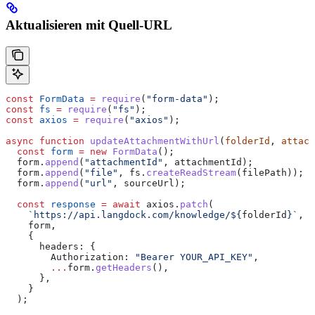
Aktualisieren mit Quell-URL
const
 FormData
 =
 require
(
"form-data"
);
const
 fs
 =
 require
(
"fs"
);
const
 axios
 =
 require
(
"axios"
);
async
 function
 updateAttachmentWithUrl
(
folderId
, 
attach
  const
 form
 =
 new
 FormData
();
  form
.
append
(
"attachmentId"
, 
attachmentId
);
  form
.
append
(
"file"
, 
fs
.
createReadStream
(
filePath
));
  form
.
append
(
"url"
, 
sourceUrl
);
  const
 response
 =
 await
 axios
.
patch
(
    `https://api.langdock.com/knowledge/
${
folderId
}
`
,
    form
,
    {
      headers:
 {
        Authorization:
 "Bearer YOUR_API_KEY"
,
        ...
form
.
getHeaders
(),
      },
    }
  );