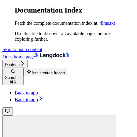
Documentation Index
Fetch the complete documentation index at:
/llms.txt
Use this file to discover all available pages before
exploring further.
Skip to main content
Docs
home page
Deutsch
Assistenten fragen
Search...
⌘
K
Back to app
Back to app