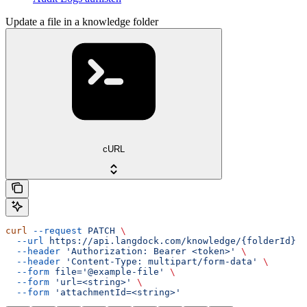
Update a file in a knowledge folder
cURL
curl
 --request
 PATCH
 \
  --url
 https://api.langdock.com/knowledge/{folderId}
 \
  --header
 'Authorization: Bearer <token>'
 \
  --header
 'Content-Type: multipart/form-data'
 \
  --form
 file='@example-file'
 \
  --form
 'url=<string>'
 \
  --form
 'attachmentId=<string>'