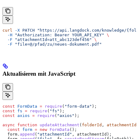
curl
 -X
 PATCH
 "https://api.langdock.com/knowledge/{fold
  -H
 "Authorization: Bearer YOUR_API_KEY"
 \
  -F
 "attachmentId=att_abc123def456"
 \
  -F
 "file=@/pfad/zu/neues-dokument.pdf"
Aktualisieren mit JavaScript
const
 FormData
 =
 require
(
"form-data"
);
const
 fs
 =
 require
(
"fs"
);
const
 axios
 =
 require
(
"axios"
);
async
 function
 updateAttachment
(
folderId
, 
attachmentId
,
  const
 form
 =
 new
 FormData
();
  form
.
append
(
"attachmentId"
, 
attachmentId
);
  form
.
append
(
"file"
, 
fs
.
createReadStream
(
filePath
));