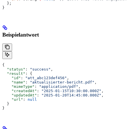
  };
}
Beispielantwort
{
  "status"
: 
"success"
,
  "result"
: {
    "id"
: 
"att_abc123def456"
,
    "name"
: 
"aktualisierter-bericht.pdf"
,
    "mimeType"
: 
"application/pdf"
,
    "createdAt"
: 
"2025-01-15T10:30:00.000Z"
,
    "updatedAt"
: 
"2025-01-20T14:45:00.000Z"
,
    "url"
: 
null
  }
}