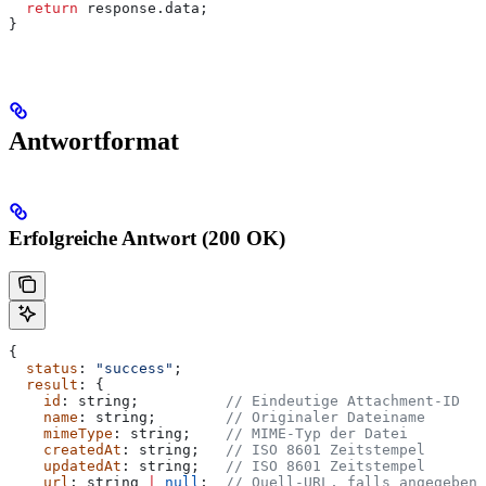
  return
 response
.
data
;
}
Antwortformat
Erfolgreiche Antwort (200 OK)
{
  status
: 
"success"
;
  result
: {
    id
: 
string
;          
// Eindeutige Attachment-ID
    name
: 
string
;        
// Originaler Dateiname
    mimeType
: 
string
;    
// MIME-Typ der Datei
    createdAt
: 
string
;   
// ISO 8601 Zeitstempel
    updatedAt
: 
string
;   
// ISO 8601 Zeitstempel
    url
: 
string
 |
 null
;  
// Quell-URL, falls angegeben