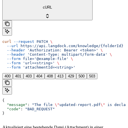
cURL
curl
 --request
 PATCH
 \
  --url
 https://api.langdock.com/knowledge/{folderId}
 \
  --header
 'Authorization: Bearer <token>'
 \
  --header
 'Content-Type: multipart/form-data'
 \
  --form
 file='@example-file'
 \
  --form
 'url=<string>'
 \
  --form
 'attachmentId=<string>'
400
401
403
404
408
413
429
500
503
{
  "message"
: 
"The file 
\"
updated-report.pdf
\"
 is declar
  "code"
: 
"BAD_REQUEST"
}
Aktualisiert eine bestehende Datei (Attachment) in einer