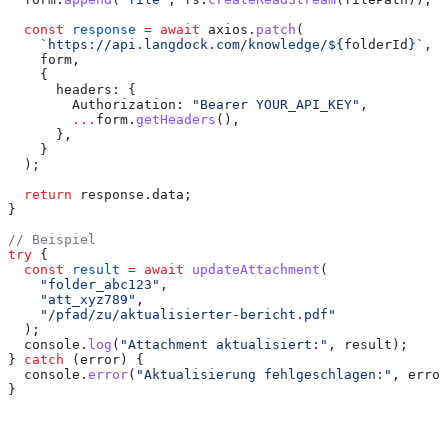
  const
 response
 =
 await
 axios
.
patch
(
    `https://api.langdock.com/knowledge/
${
folderId
}
`
,
    form
,
    {
      headers:
 {
        Authorization:
 "Bearer YOUR_API_KEY"
,
        ...
form
.
getHeaders
(),
      },
    }
  );
  return
 response
.
data
;
}
// Beispiel
try
 {
  const
 result
 =
 await
 updateAttachment
(
    "folder_abc123"
,
    "att_xyz789"
,
    "/pfad/zu/aktualisierter-bericht.pdf"
  );
  console
.
log
(
"Attachment aktualisiert:"
, 
result
);
} 
catch
 (
error
) {
  console
.
error
(
"Aktualisierung fehlgeschlagen:"
, 
error
}