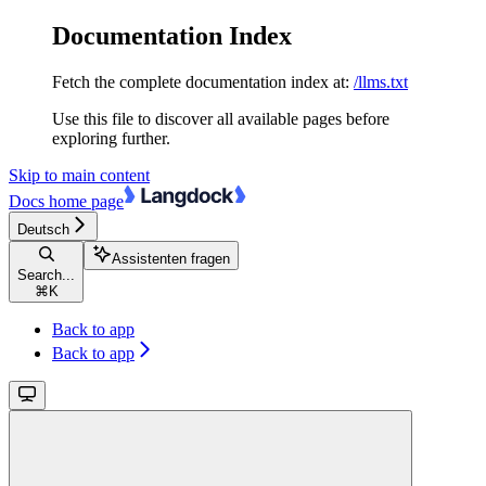
Documentation Index
Fetch the complete documentation index at:
/llms.txt
Use this file to discover all available pages before
exploring further.
Skip to main content
Docs
home page
Deutsch
Assistenten fragen
Search...
⌘
K
Back to app
Back to app