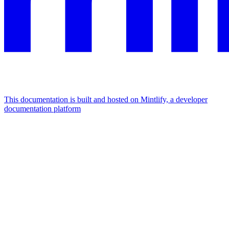
This documentation is built and hosted on Mintlify, a developer
documentation platform
Assistant
Responses
are
generated
using
AI
and
may